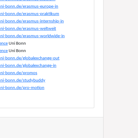
i-bonn.de/erasmus-europe-in
i-bonn.de/erasmus-praktikum
i-bonn.de/erasmus-internship-in
i-bonn.de/erasmus-weltweit
i-bonn.de/erasmus-worldwide-in
ence
Uni Bonn
ence
Uni Bonn
i-bonn.de/globalexchange-out
i-bonn.de/globalexchange-in
ni-bonn.de/promos
ni-bonn.de/studybuddy
ni-bonn.de/pro-motion