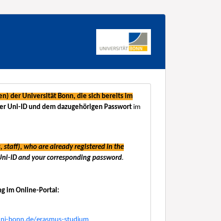
) der Universität Bonn, die sich bereits im
hrer Uni-ID und dem dazugehörigen Passwort
im
 staff), who are already registered in the
Uni-ID and your corresponding password
.
g im Online-Portal:
ni-bonn.de/erasmus-studium