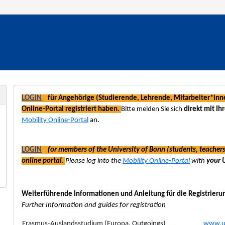
LOGIN
für Angehörige (Studierende, Lehrende, Mitarbeiter*innen
Online-Portal registriert haben.
Bitte melden Sie sich
direkt mit I
Mobility Online-Portal
an
.
LOGIN
for members of the University of Bonn (students, teachers,
online portal.
Please log into the
Mobility Online-Portal
with
your 
Weiterführende Informationen und Anleitung für die Registrierun
Further Information and guides for registration
Erasmus-Auslandsstudium (Europa, Outgoings)
www.u